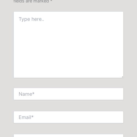
fields are marked
*
Type
here..
Name*
Email*
Website