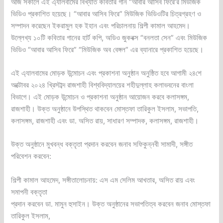
আজ সকালে এই এ্যালবামের বিখ্যাত কবিতার গান “আবার আসিব ফিরে’র মিউজিক
ভিডিও প্রকাশিত হয়েছে। “আবার আসিব ফিরে” মিউজিক ভিডিওটির চিত্রগ্রহণ ও
সম্পাদন করেছেন ইকরামুল হক ইহান এবং পরিচালনায় শিল্পী কামাল আহমেদ।
উল্লেখ্য ১০টি কবিতার গানের হার্ট কপি, অডিও জুকবক্স “বনলতা সেন” এবং মিউজিক
ভিডিও “আবার আসিব ফিরে” “মিউজিক অব বেঙ্গল” এর ব্যানারে প্রকাশিত হয়েছে।
এই এ্যালবামের মোড়ক উন্মোচন এবং প্রকাশনা অনুষ্ঠান অনুষ্ঠিত হবে আগামী ২৪শে
অক্টোবর ২০২৪ খ্রিস্টাব্দ রাজশাহী বিশ্ববিদ্যালয়ের শহীদুল্লাহ কলাভবনের বাংলা
বিভাগে। এই মোড়ক উন্মোচন ও প্রকাশনা অনুষ্ঠান আয়োজন করবে কলাসঙ্গম,
রাজশাহী। উক্ত অনুষ্ঠানে উপস্থিত থাকবেন মোস্তফা তারিকুল ইসলাম, সভাপতি,
কলাসঙ্গম, রাজশাহী এবং ডা. অসিত রায়, সাধারণ সম্পাদক, কলাসঙ্গম, রাজশাহী।
উক্ত অনুষ্ঠানে মুখবন্ধ বক্তৃতা প্রদান করবেন জনাব সফিকুন্নবী সামাদী, সঙ্গীত
পরিবেশন করবেন:
শিল্পী কামাল আহমেদ, সঙ্গীতালোচনায়: এস এম সেলিম আখতার, অসিত রায় এবং
সমাপনী বক্তৃতা
প্রদান করবেন ডা. মামুন হুসাইন। উক্ত অনুষ্ঠানের সভাপতিত্ব করবেন জনাব মোস্তফা
তারিকুল ইসলাম,