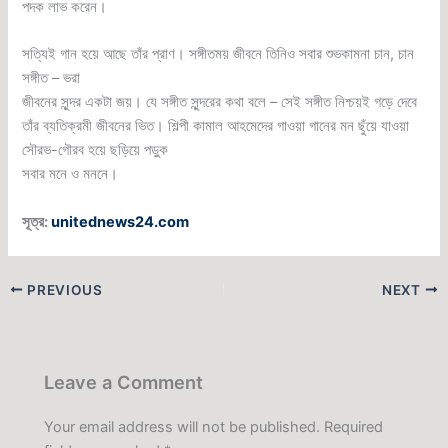
পদক লাভ করেন।
সত্যিই গান হয়ে আছে তাঁর প্রাণ। সঙ্গীতময় জীবনে তিনিও সবার শুভকামনা চান, চান
সঙ্গীত – ভরা
জীবনের সুন্দর একটা জয়। যে সঙ্গীত সুন্দরের কথা বলে – সেই সঙ্গীত নিশ্চয়ই গড়ে দেবে
তাঁর ব্যতিক্রমী জীবনের ভিত। শিল্পী কামাল আহমেদের গাওয়া গানের মন ছুঁয়ে যাওয়া
সৌরভ-গৌরব হয়ে ছড়িয়ে পড়ুক
সবার মনে ও মননে।
সূত্র:
unitednews24.com
PREVIOUS
NEXT
Leave a Comment
Your email address will not be published.
Required