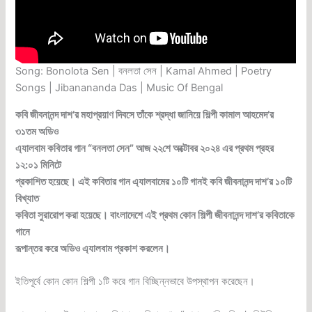
Song: Bonolota Sen | বনলতা সেন | Kamal Ahmed | Poetry
Songs | Jibanananda Das | Music Of Bengal
কবি জীবনানন্দ দাশ’র মহাপ্রয়াণ দিবসে তাঁকে শ্রদ্ধা জানিয়ে শিল্পী কামাল আহমেদ’র
৩১তম অডিও
এ্যালবাম কবিতার গান “বনলতা সেন” আজ ২২শে অক্টোবর ২০২৪ এর প্রথম প্রহর
১২:০১ মিনিটে
প্রকাশিত হয়েছে। এই কবিতার গান এ্যালবামের ১০টি গানই কবি জীবনানন্দ দাশ’র ১০টি
বিখ্যাত
কবিতা সুরারোপ করা হয়েছে। বাংলাদেশে এই প্রথম কোন শিল্পী জীবনানন্দ দাশ’র কবিতাকে
গানে
রূপান্তর করে অডিও এ্যালবাম প্রকাশ করলেন।
ইতিপূর্বে কোন কোন শিল্পী ১টি করে গান বিচ্ছিন্নভাবে উপস্থাপন করেছেন।