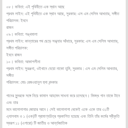
০৮। কবিতা: এই পৃথিবীতে এক স্থান আছে
প্রথম লাইন: এই পৃথিবীতে এক স্থান আছে, সুরকার: এস এম সেলিম আখতার, সঙ্গীত
পরিচালক: ইবনে
রাজন
০৯। কবিতা: শঙ্খমালা
প্রথম লাইন: কান্তারের পথ ছেড়ে সন্ধ্যার আঁধারে, সুরকার: এস এম সেলিম আখতার,
সঙ্গীত পরিচালক:
ইবনে রাজন
১০। কবিতা: আকাশলীনা
প্রথম লাইন: সুরঞ্জনা, ওইখানে যেয়ো নাকো তুমি, সুরকার : এস এম সেলিম আখতার,
সঙ্গীত
পরিচালক: মোঃ রেজওয়ানুল হুদা খন্দকার
গানের সুন্দরকে সঙ্গে নিয়ে কামাল আহমেদ সাধনা করে চলেছেন। বিশুদ্ধ গান তাকে টানে
এবং তার
মনে ভালোলাগার জোয়ার আনে। সেই ভালোলাগা থেকেই একে একে তার ৩১টি
এ্যালবাম ও ১ (এক)টি প্রামাণ্যচিত্র প্রকাশিত হয়েছে এবং তিনি তাঁর কর্মের স্বীকৃতি
স্বরূপ ১১ (এগারো) টি জাতীয় ও আর্ন্তজাতিক