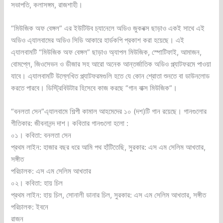
সভাপতি, কলাসঙ্গম, রাজশাহী।
“মিউজিক অফ বেঙ্গল” এর ইউটিউব চ্যানেলে অডিও জুকবক্স ছাড়াও একই সাথে এই
অডিও এ্যালবামের অডিও সিডি আকারে হার্ডকপি প্রকাশ করা হয়েছে। এই
এ্যালবামটি “মিউজিক অফ বেঙ্গল” ছাড়াও অ্যাপল মিউজিক, স্পোটিফাই, আমাজন,
বোমপ্লে, জিওসেভন ও ডীজার সহ আরো অনেক আন্তর্জাতিক অডিও প্ল্যাটফরমে পাওয়া
যাবে। এ্যালবামটি উল্লেখিত প্ল্যাটফরমগুলি হতে যে কোন শ্রোতা শুনতে বা ডাউনলোড
করতে পারবে। ডিস্ট্রিবিউটার হিসেবে কাজ করছে “গান বাক্স মিউজিক”।
“বনলতা সেন”এ্যালবামে শিল্পী কামাল আহমেদের ১০ (দশ)টি গান রয়েছে। গানগুলোর
গীতিকার: জীবনানন্দ দাশ। কবিতার গানগুলো হলো :
০১। কবিতা: বনলতা সেন
প্রথম লাইন: হাজার বছর ধরে আমি পথ হাঁটিতেছি, সুরকার: এস এম সেলিম আখতার,
সঙ্গীত
পরিচালক: এস এম সেলিম আখতার
০২। কবিতা: হায় চিল
প্রথম লাইন: হায় চিল, সোনালী ডানার চিল, সুরকার: এস এম সেলিম আখতার, সঙ্গীত
পরিচালক: ইবনে
রাজন