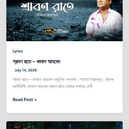
আহমেদ
Lyrics
শ্রাবণ রাতে – কামাল আহমেদ
July 14, 2026
শ্রাবণ রাতে – কামাল আহমেদ আধুনিক গানকথা : শাফাত খৈয়ামসুর : সাদেক
আলীশিল্পী: কামাল আহমেদ শ্রাবণ রাতে তোমার কথাবড় বেশী
Read Post »
এ