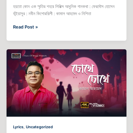
হয়তো কোন এক স্মৃতির শহরে লিরিক্স আধুনিক গানকথা : ফেরদৌস হোসেন
ভূঁইয়াসুর : নবীন কিশোরশিল্পী : কামাল আহমেদ ও নিশিতা
Read Post »
চোখে
চোখ
পড়লে–
কামাল
আহমেদ
,
Lyrics
Uncategorized