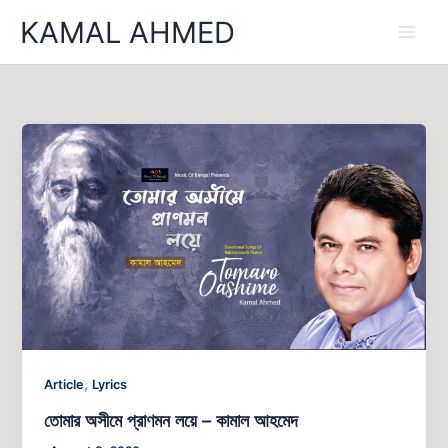
Skip
KAMAL AHMED
to
content
তোমার
অসীমে
প্রাণমন
লয়ে
–
কামাল
আহমেদ
,
Article
Lyrics
তোমার অসীমে প্রাণমন লয়ে – কামাল আহমেদ