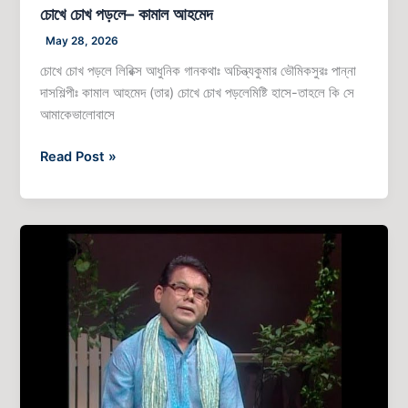
চোখে চোখ পড়লে– কামাল আহমেদ
May 28, 2026
চোখে চোখ পড়লে লিরিক্স আধুনিক গানকথাঃ অচিন্ত্যকুমার ভৌমিকসুরঃ পান্না
দাসশিল্পীঃ কামাল আহমেদ (তার) চোখে চোখ পড়লেমিষ্টি হাসে-তাহলে কি সে
আমাকেভালোবাসে
Read Post »
আমি
কেবলই
স্বপন
করেছি
বপন
বাতাসে
–
কামাল