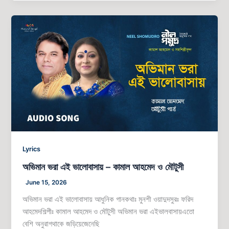
অভিমান
ভরা
এই
ভালোবাসায়
–
কামাল
আহমেদ
ও
মৌটুসী
Lyrics
অভিমান ভরা এই ভালোবাসায় – কামাল আহমেদ ও মৌটুসী
June 15, 2026
অভিমান ভরা এই ভালোবাসায় আধুনিক গানকথাঃ মুনশী ওয়াদুদসুরঃ ফরিদ
আহমেদশিল্পীঃ কামাল আহমেদ ও মৌটুসী অভিমান ভরা এইভালবাসায়এতো
বেশি অনুরাগথাকে জড়িয়েজেনেছি