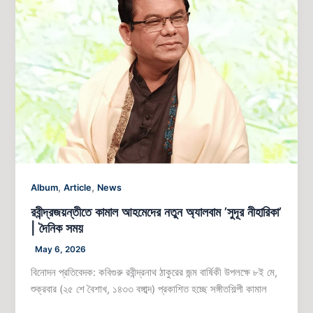
আহমেদের
নতুন
অ্যালবাম
‌’সুদূর
নীহারিকা’
|
দৈনিক
সময়
,
,
Album
Article
News
রবীন্দ্রজয়ন্তীতে কামাল আহমেদের নতুন অ্যালবাম ‌’সুদূর নীহারিকা’
| দৈনিক সময়
May 6, 2026
বিনোদন প্রতিবেদক: কবিগুরু রবীন্দ্রনাথ ঠাকুরের জন্ম বার্ষিকী উপলক্ষে ৮ই মে,
শুক্রবার (২৫ শে বৈশাখ, ১৪৩৩ বঙ্গাব্দ) প্রকাশিত হচ্ছে সঙ্গীতশিল্পী কামাল