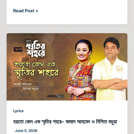
Read Post »
হয়তো
কোন
এক
স্মৃতির
শহরে–
কামাল
আহমেদ
ও
নিশিতা
বড়ুয়া
Lyrics
হয়তো কোন এক স্মৃতির শহরে– কামাল আহমেদ ও নিশিতা বড়ুয়া
June 5, 2026