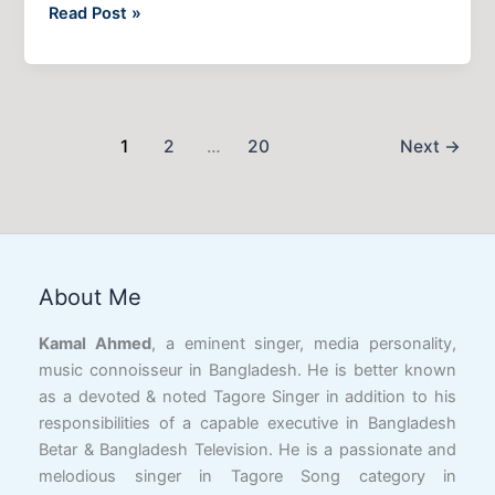
Read Post »
1
2
…
20
Next
→
Facebook
YouTube
X
LinkedIn
Instagram
Google
Link
About Me
Kamal Ahmed
, a eminent singer, media personality,
music connoisseur in Bangladesh. He is better known
as a devoted & noted Tagore Singer in addition to his
responsibilities of a capable executive in Bangladesh
Betar & Bangladesh Television. He is a passionate and
melodious singer in Tagore Song category in