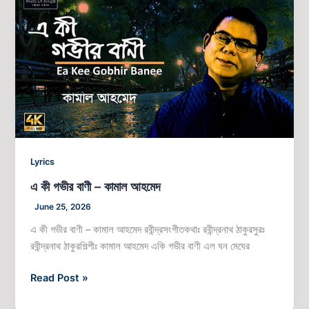
কী
গভীর
বাণী
–
কামাল
আহমেদ
Lyrics
এ কী গভীর বাণী – কামাল আহমেদ
June 25, 2026
এ কী গভীর বাণী – কামাল আহমেদ রবীন্দ্রসংগীতকথাঃ রবীন্দ্রনাথ ঠাকুরসুরঃ
রবীন্দ্রনাথ ঠাকুরশিল্পীঃ কামাল আহমেদ একি গভীর বাণী এল ঘন মেঘের
Read Post »