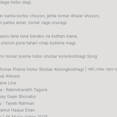
dage hobo dagi.
r kanta korbo choyon, jetha tomar dhular shoyon,
l patbo amar, tomar rage onuragi.
ason tene tene berabo na bidhan mene,
 choron pore tahari chap bokkhe magi.
Ami tomar preme hobo shobar kolonkobhagi Song
omar Preme Hobo Shobar Kolongkobhagi | আমি তোমার প্রেমে হব 
amal Ahmed
jana Lina
ne : Rabindranath Tagore
may Gaan Shonabo
y : Tayeb Rahman
kramul Haque Ehan
e | 4K Music Video 2025