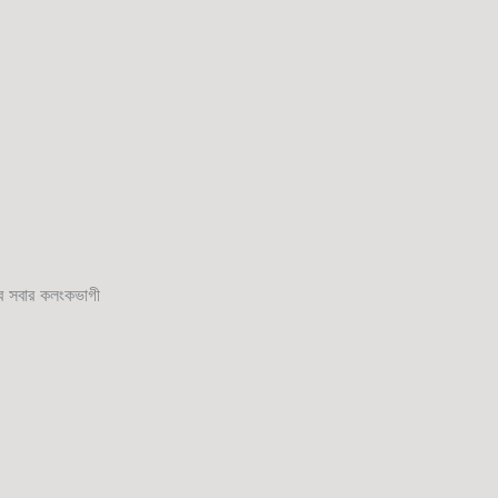
সবার কলংকভাগী