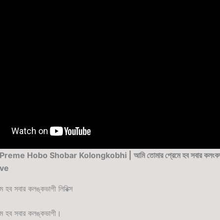
eme Hobo Shobar Kolongkobhi | আমি তোমার প্রেমে হব সবার কলংক
ve
ে হব সবার কলঙ্কভাগী লিরিক্স
মে হব সবার কলঙ্কভাগী।