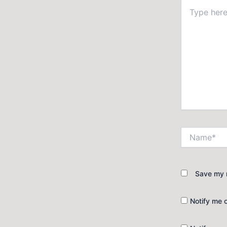
Type
here..
Name*
Save my n
Notify me 