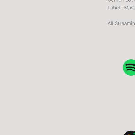
Label : Mus
All Streami