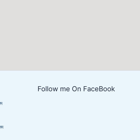
Follow me On FaceBook
েদ
েদ