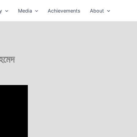
y
Media
Achievements
About
হমেদ