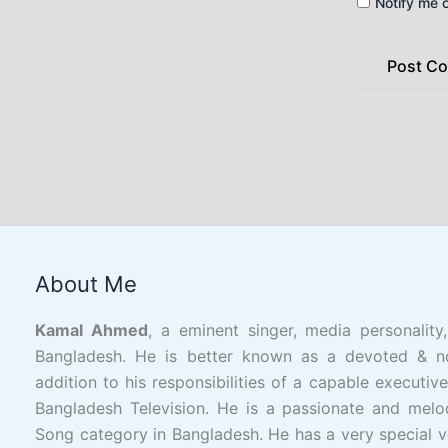
Notify me 
Facebook
YouTube
X
LinkedIn
Instagram
Google
Link
About Me
Kamal Ahmed
, a eminent singer, media personality
Bangladesh. He is better known as a devoted & n
addition to his responsibilities of a capable executiv
Bangladesh Television. He is a passionate and melo
Song category in Bangladesh. He has a very special v