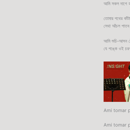
আমি সকল দাগে হ
তোমার পথের কাঁটা
সেথা আঁচল পাতব
আমি শুচি-আসন টেন
যে পঙ্কে ওই চরণ
Ami tomar p
Ami tomar 