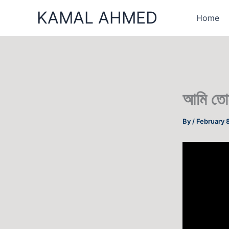
Skip
KAMAL AHMED
Home
to
content
আমি তোম
By
/
February 