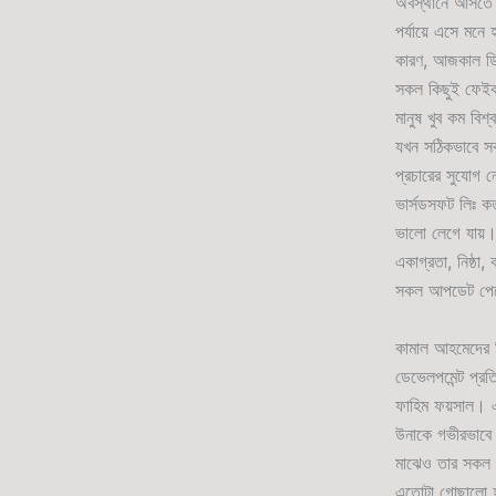
অবস্থানে আসতে প
পর্যায়ে এসে মনে 
কারণ, আজকাল ডিজ
সকল কিছুই ফেইক
মানুষ খুব কম বিশ
যখন সঠিকভাবে সক
প্রচারের সুযোগ 
ভার্সডসফট লিঃ ক
ভালো লেগে যায়। 
একাগ্রতা, নিষ্ঠা
সকল আপডেট পেয়
কামাল আহমেদের ড
ডেভেলপমেন্ট প্রতিষ
ফাহিম ফয়সাল। এই
উনাকে গভীরভাবে 
মাঝেও তার সকল ক
এতোটা গোছালো হয়ন