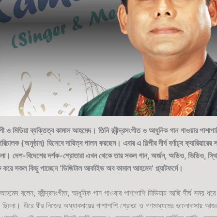
্পী ও মিডিয়া ব্যক্তিত্ব কামাল আহমেদ। তিনি রবীন্দ্রসংগীত ও আধুনিক গান গাওয়ার পাশাপা
চালক (অনুষ্ঠান) হিসেবে দায়িত্ব পালন করছেন। এবার এ শিল্পীর দীর্ঘ বর্ণাঢ্য ক্যারিয়ারের
্ত হলো। দেশ-বিদেশের দর্শক-শ্রোতারা এখন থেকে তার সকল গান, অর্জন, অডিও, ভিডিও, স্থির
ুরু করে সকল কিছু পাচ্ছেন ‘ডিজিটাল আর্কাইভ অব কামাল আহমেদ’ প্ল্যাটফর্মে।
আহমেদ বলেন, রবীন্দ্রসংগীত, আধুনিক গান গাওয়ার পাশাপাশি মিডিয়ায় আছি দীর্ঘ সময় ধ
িন ছিলো। ধীরে ধীর নিজের অধ্যাবসায়ের পাশাপাশি শ্রোতা ও গণমাধ্যমের ভালোবাসায় আ