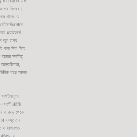
 ক্যারিয়ারের এক
বে আমার নিজের।
থ্য থাকে যে
যাটফর্মগুলোকে
 প্ল্যাটফর্মে
ন ভুল তথ্য
র নানা দিক নিয়ে
র আমার সবকিছু
, আন্তরিকতা,
ে ভিজিট করে আমার
ে সফটওয়্যার
ন সংগীতশিল্পী
ূরে ও কাছ থেকে
তো ব্যস্ততার
তারা সাধারণত
রতিষ্ঠান ও