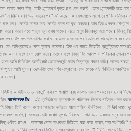
েরেছি। এই জন্য সবার নিকট আমি কৃতজ্ঞ। যেহেতু আমি ক্যাডার সার্ভিসে আছি, সেহেতু
হলো আমার সকল কিছু একটি প্ল্যাটফর্মে যুক্ত রাখা বেশ জরুরি। তবে প্ল্যাটফর্মটি হতে হ
িটাল মিডিয়ায় বিভিন্ন ধরনের প্ল্যাটফর্ম আছে এবং সেগুলোতে এতো বেশি বিভ্রান্তিকর ত
 মনে হয়। কোনটা আসল আর কোনটা নকল তা বুঝা দুষ্কর। আর ফ্রি এসকল সোশ্যাল প্ল্
্বাস করে। কারণ এতে প্রচুর ভুল তথ্য থাকে। এতে মানুষ বিভ্রান্ত হয়ে পড়ে। কিন্তু নিজের
ল তথ্য-উপাত্ত উপস্থাপন করা থাকে এবং অন্যান্য প্ল্যাটফর্মগুলো কানেক্টেড থাকবে তখ
নেই এবং অবিশ্বাসেরও কোন সুযোগ থাকেনা। ঠিক এই সময়ে বিষয়টির প্রযুক্তিগত সাপোর্টে
র্তৃপক্ষ আমার সাথে যোগাযোগ করে। তাদের সাথে বিস্তারিত আলাপ ও পরিকল্পনা শোনার প
তখন আমি ডিজিটাল আর্কাইভটি ডেভেলপমেন্ট করার সিদ্ধান্ত গ্রহণ করি। তাদের দক্ষতা
, কর্মস্পৃহায় আমি মুগ্ধ। দেশ-বিদেশের দর্শক-শ্রোতারা এখন থেকে এই ডিজিটাল আর্কাইভ
ে যাবেন।
িজিটাল আর্কাইভ ডেভেলপমেন্ট করার পাশাপাশি প্রযুক্তিগত সকল প্রকারের সহায়তা দিচ্ছ
্ঠান ‘
ভার্সডসফট লিঃ
’। এই প্রতিষ্ঠানের ব্যবস্থাপনা পরিচালক হিসেবে দায়িত্ব পালন করছে
 বিষয়ে তিনি বলেন, কামাল আহমেদ ভাইয়ের সাথে পরিচয় দীর্ঘদিনের। এই দীর্ঘ সময়ে দ
পর্যবেক্ষণ করেছি। সবসময় চেষ্টা করেছি সুপরামর্শ দিতে। তিনি এমন একজন মানুষ যিনি এ
িছু গুছিয়ে রাখেন। আমাদের দেশে সাধারণত মিডিয়ায় যারা কাজ করেন, যারা সংগীতশিল্পী 
া। কিন্তু তিনি সম্পূর্ণ এর বিপরীত। আর আমাদের প্রতিষ্ঠানটি দীর্ঘদিন থেকে বিভিন্ন প্