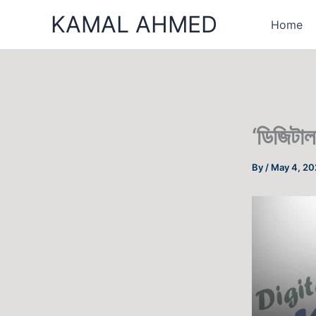
Skip
KAMAL AHMED
Home
to
content
‘ডিজিটা
By
/
May 4, 2