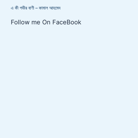
এ কী গভীর বাণী – কামাল আহমেদ
Follow me On FaceBook