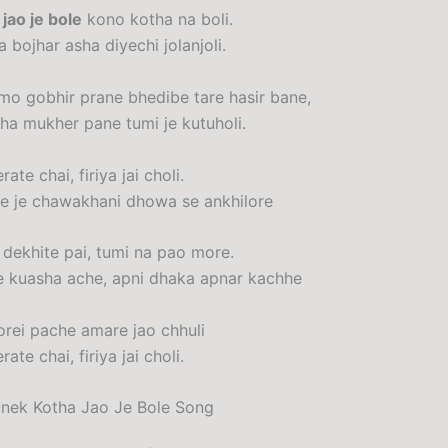
jao je bole
kono kotha na boli.
bojhar asha diyechi jolanjoli.
o gobhir prane bhedibe tare hasir bane,
ha mukher pane tumi je kutuholi.
ate chai, firiya jai choli.
 je chawakhani dhowa se ankhilore
dekhite pai, tumi na pao more.
 kuasha ache, apni dhaka apnar kachhe
orei pache amare jao chhuli
ate chai, firiya jai choli.
Onek Kotha Jao Je Bole Song