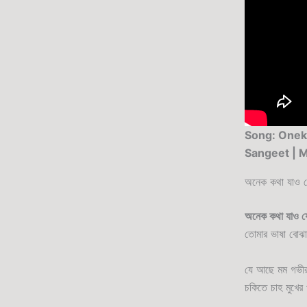
Song: Onek 
Sangeet | 
অনেক কথা যাও যে
অনেক কথা যাও য
তোমার ভাষা বোঝা
যে আছে মম গভীর 
চকিতে চাহ মুখের 