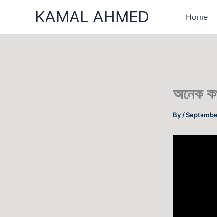
Skip
KAMAL AHMED
Home
to
content
অনেক কথ
By
/
Septembe