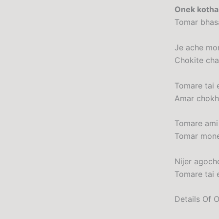
Onek kotha 
Tomar bhasa 
Je ache mom
Chokite cha
Tomare tai er
Amar chokhe
Tomare ami 
Tomar mone
Nijer agoch
Tomare tai er
Details Of 