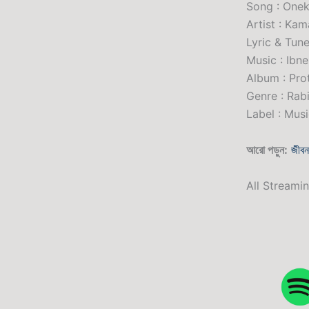
Song : Onek 
Artist : Ka
Lyric & Tun
Music : Ibn
Album : Pr
Genre : Rab
Label : Mus
আরো পড়ুন:
জীবন
All Streami