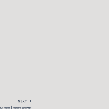
NEXT
ুকাও কায়া | কামাল আহমেদ