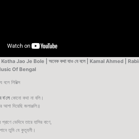
Kotha Jao Je Bole | অনেক কথা যাও যে বলে | Kamal Ahmed | Rab
Music Of Bengal
 বলে লিরিক্স
ে ব’লে
কোনো কথা না বলি।
র আশা দিয়েছি জলাঞ্জলি॥
প্রাণে ভেদিবে তারে হাসির বাণে,
পানে তুমি যে কুতূহলী।