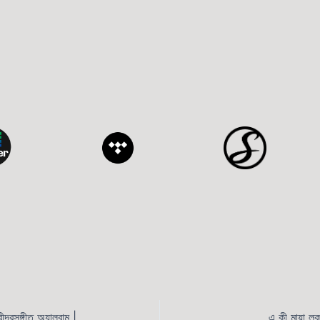
নিদ্রাহারা রাতের গান – রবীন্দ্রসঙ্গীত অ্যালবাম | কামাল আহমেদ
এ কী মায়া ল