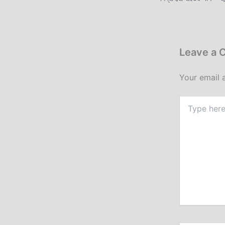
Leave a
Your email 
Type
here..